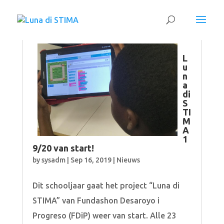
L
u
n
a
di
S
TI
M
A
1
9/20 van start!
by
sysadm
|
Sep 16, 2019
|
Nieuws
Dit schooljaar gaat het project “Luna di
STIMA” van Fundashon Desaroyo i
Progreso (FDiP) weer van start. Alle 23